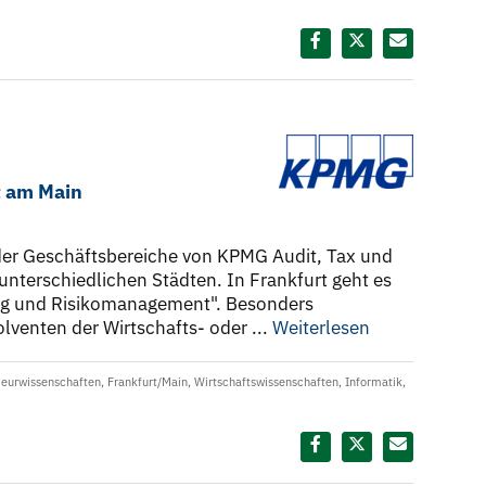
Diesen Termin teilen:
t am Main
der Geschäftsbereiche von KPMG Audit, Tax und
 unterschiedlichen Städten. In Frankfurt geht es
ng und Risikomanagement". Besonders
enten der Wirtschafts- oder ...
Weiterlesen
ieurwissenschaften
,
Frankfurt/Main
,
Wirtschaftswissenschaften
,
Informatik
,
Diesen Termin teilen: