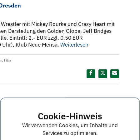
 Dresden
 Wrestler mit Mickey Rourke und Crazy Heart mit
nen Darstellung den Golden Globe, Jeff Bridges
e. Eintritt: 2,- EUR zzgl. 0,50 EUR
30 Uhr), Klub Neue Mensa.
Weiterlesen
en
,
Film
Diesen Termin teilen:
Cookie-Hinweis
tellt Traineeprgramme vor
Wir verwenden Cookies, um Inhalte und
Services zu optimieren.
eden gegründet, ist heute in 44 Ländern der