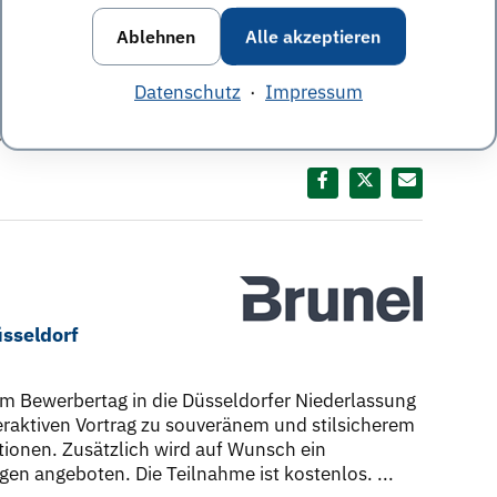
eiter. Als internationales Unternehmen bietet
en. Studenten und Absolventen aller
Ablehnen
Alle akzeptieren
n der Niederlassung Berlin-Spandau schauen und
Datenschutz
·
Impressum
,
Trainee-Programm
,
IKEA
Diesen Termin teilen:
sseldorf
m Bewerbertag in die Düsseldorfer Niederlassung
teraktiven Vortrag zu souveränem und stilsicherem
tionen. Zusätzlich wird auf Wunsch ein
n angeboten. Die Teilnahme ist kostenlos. ...