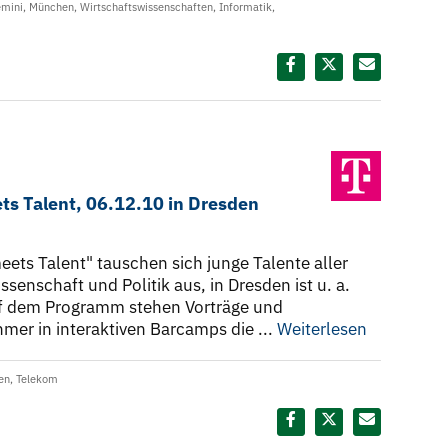
mini
,
München
,
Wirtschaftswissenschaften
,
Informatik
,
Diesen Termin teilen:
s Talent, 06.12.10 in Dresden
ets Talent" tauschen sich junge Talente aller
ssenschaft und Politik aus, in Dresden ist u. a.
f dem Programm stehen Vorträge und
er in interaktiven Barcamps die ...
Weiterlesen
en
,
Telekom
Diesen Termin teilen: