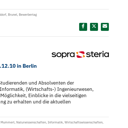
ldorf
,
Brunel
,
Bewerbertag
Diesen Termin teilen:
.12.10 in Berlin
 Studierenden und Absolventen der
 Informatik, (Wirtschafts-) Ingenieurwesen,
glichkeit, Einblicke in die vielseitigen
ng zu erhalten und die aktuellen
a Mummert
,
Naturwissenschaften
,
Informatik
,
Wirtschaftswissenschaften
,