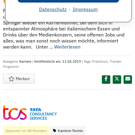
16.05.19 | Berlin
Datenschutz
·
Impressum
Pizzalovers aufgepasst: Im Rahmen der diesjährigen Job-
und Recruitingmesse connecticum veranstaltet Axel
Springer wieder ein Karrieredinner, bei dem sich in
entspannter Atmosphäre bei italienischem Essen und
Drinks über den Medienkonzern, seine offenen Jobs und
alles, was man sonst noch wissen möchte, informiert
werden kann. Unter ...
Weiterlesen
Kategorie:
Karriere
|
Veröffentlicht am: 11.05.2019
| Tags:
Praktikum
,
Trainee-
Programm
Merken
Diesen Termin teilen:
Gepostet vor 88 Monaten
Karriere-Termin