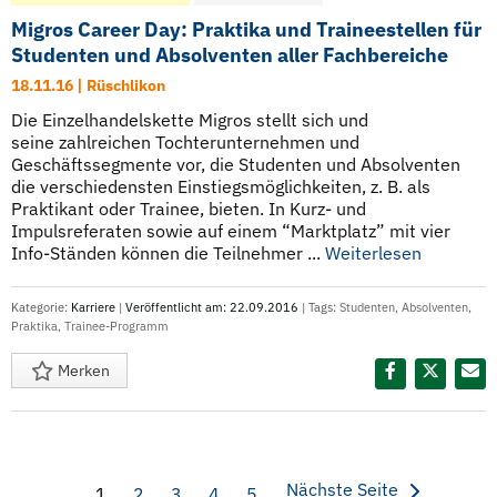
Migros Career Day: Praktika und Traineestellen für
Studenten und Absolventen aller Fachbereiche
18.11.16 | Rüschlikon
Die Einzelhandelskette Migros stellt sich und
seine zahlreichen Tochterunternehmen und
Geschäftssegmente vor, die Studenten und Absolventen
die verschiedensten Einstiegsmöglichkeiten, z. B. als
Praktikant oder Trainee, bieten. In Kurz- und
Impulsreferaten sowie auf einem “Marktplatz” mit vier
Info-Ständen können die Teilnehmer ...
Weiterlesen
Kategorie:
Karriere
|
Veröffentlicht am: 22.09.2016
| Tags:
Studenten
,
Absolventen
,
Praktika
,
Trainee-Programm
Merken
Diesen Termin teilen:
Nächste Seite
1
2
3
4
5