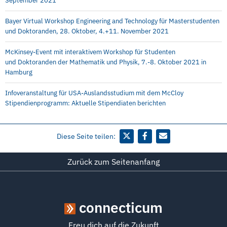
September 2021
Bayer Virtual Workshop Engineering and Technology für Masterstudenten
und Doktoranden, 28. Oktober, 4.+11. November 2021
McKinsey-Event mit interaktivem Workshop für Studenten
und Doktoranden der Mathematik und Physik, 7.-8. Oktober 2021 in
Hamburg
Infoveranstaltung für USA-Auslandsstudium mit dem McCloy
Stipendienprogramm: Aktuelle Stipendiaten berichten
Diese Seite teilen:
Zurück zum Seitenanfang
connecticum
Freu dich auf die Zukunft