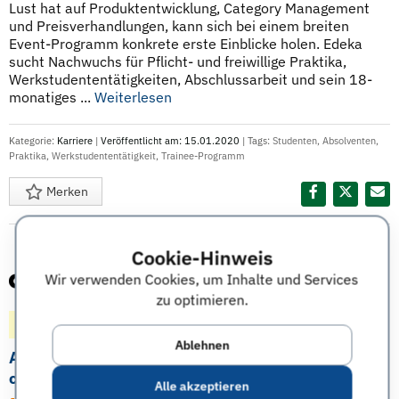
Lust hat auf Produktentwicklung, Category Management
und Preisverhandlungen, kann sich bei einem breiten
Event-Programm konkrete erste Einblicke holen. Edeka
sucht Nachwuchs für Pflicht- und freiwillige Praktika,
Werkstudententätigkeiten, Abschlussarbeit und sein 18-
monatiges ...
Weiterlesen
Kategorie:
Karriere
|
Veröffentlicht am: 15.01.2020
| Tags:
Studenten
,
Absolventen
,
Praktika
,
Werkstudententätigkeit
,
Trainee-Programm
Merken
Diesen Termin teilen:
Cookie-Hinweis
Wir verwenden Cookies, um Inhalte und Services
zu optimieren.
Gepostet vor 88 Monaten
Karriere-Termin
Ablehnen
Axel Springer Karrieredinner im Rahmen der
connecticum
Alle akzeptieren