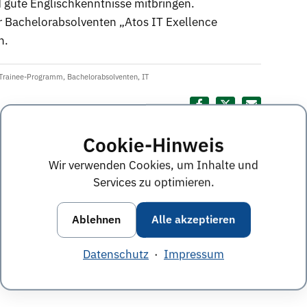
gute Englischkenntnisse mitbringen.
 Bachelorabsolventen „Atos IT Exellence
h.
Trainee-Programm
,
Bachelorabsolventen
,
IT
Diesen Termin teilen:
Cookie-Hinweis
ine im April 2013
Wir verwenden Cookies, um Inhalte und
Services zu optimieren.
Ablehnen
Alle akzeptieren
nächster Termin
»
Datenschutz
·
Impressum