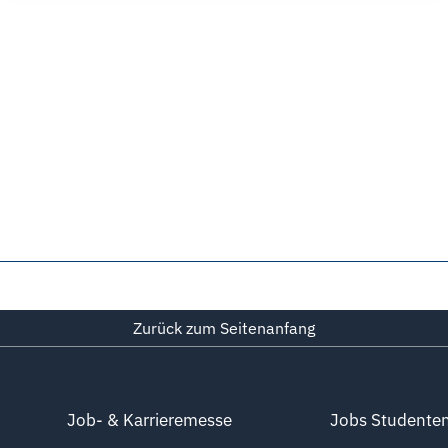
Zurück zum Seitenanfang
Job- & Karrieremesse
Jobs Studente