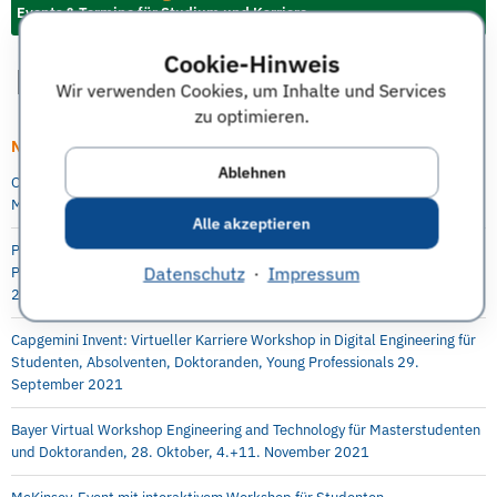
Events & Termine für Studium und Karriere
Cookie-Hinweis
Wir verwenden Cookies, um Inhalte und Services
zu optimieren.
Neueste Artikel
Ablehnen
Online Info-Session: Digitale Transformation als berufsintegrierter
Masterstudiengang an der Berlin Professional School (HWR Berlin)
Alle akzeptieren
P&G Future Female Leaders Event für Studentinnen und Absolventinnen –
Datenschutz
·
Impressum
Praktika, Abschlussarbeit und Direkteinstieg möglich, 5.-6. Oktober
2021, online
Capgemini Invent: Virtueller Karriere Workshop in Digital Engineering für
Studenten, Absolventen, Doktoranden, Young Professionals 29.
September 2021
Bayer Virtual Workshop Engineering and Technology für Masterstudenten
und Doktoranden, 28. Oktober, 4.+11. November 2021