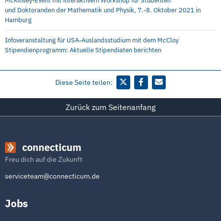
McKinsey-Event mit interaktivem Workshop für Studenten
und Doktoranden der Mathematik und Physik, 7.-8. Oktober 2021 in
Hamburg
Infoveranstaltung für USA-Auslandsstudium mit dem McCloy
Stipendienprogramm: Aktuelle Stipendiaten berichten
Diese Seite teilen:
Zurück zum Seitenanfang
connecticum
Freu dich auf die Zukunft
serviceteam@connecticum.de
Jobs