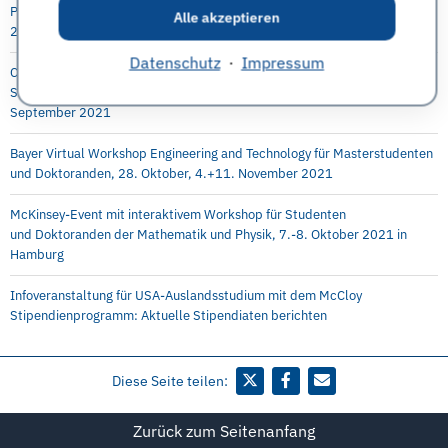
Praktika, Abschlussarbeit und Direkteinstieg möglich, 5.-6. Oktober
Alle akzeptieren
2021, online
Datenschutz
·
Impressum
Capgemini Invent: Virtueller Karriere Workshop in Digital Engineering für
Studenten, Absolventen, Doktoranden, Young Professionals 29.
September 2021
Bayer Virtual Workshop Engineering and Technology für Masterstudenten
und Doktoranden, 28. Oktober, 4.+11. November 2021
McKinsey-Event mit interaktivem Workshop für Studenten
und Doktoranden der Mathematik und Physik, 7.-8. Oktober 2021 in
Hamburg
Infoveranstaltung für USA-Auslandsstudium mit dem McCloy
Stipendienprogramm: Aktuelle Stipendiaten berichten
Diese Seite teilen:
Zurück zum Seitenanfang