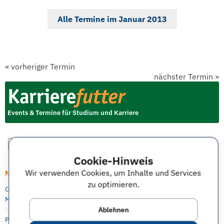
Alle Termine im Januar 2013
«
vorheriger Termin
nächster Termin
»
Events & Termine für Studium und Karriere
Cookie-Hinweis
Wir verwenden Cookies, um Inhalte und Services
Neueste Artikel
zu optimieren.
Online Info-Session: Digitale Transformation als berufsintegrierter
Masterstudiengang an der Berlin Professional School (HWR Berlin)
Ablehnen
P&G Future Female Leaders Event für Studentinnen und Absolventinnen –