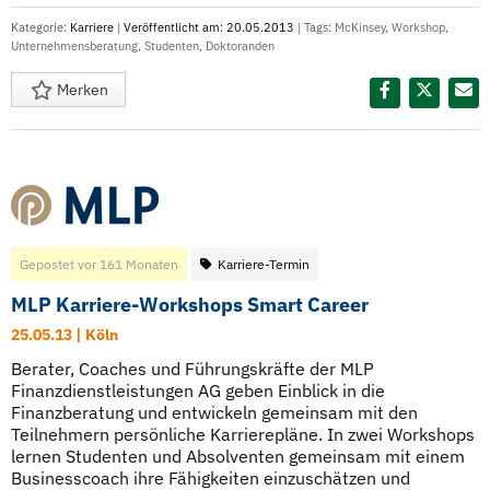
Kategorie:
Karriere
|
Veröffentlicht am: 20.05.2013
| Tags:
McKinsey
,
Workshop
,
Unternehmensberatung
,
Studenten
,
Doktoranden
Merken
Diesen Termin teilen:
Gepostet vor 161 Monaten
Karriere-Termin
MLP Karriere-Workshops Smart Career
25.05.13 | Köln
Berater, Coaches und Führungskräfte der MLP
Finanzdienstleistungen AG geben Einblick in die
Finanzberatung und entwickeln gemeinsam mit den
Teilnehmern persönliche Karrierepläne. In zwei Workshops
lernen Studenten und Absolventen gemeinsam mit einem
Businesscoach ihre Fähigkeiten einzuschätzen und