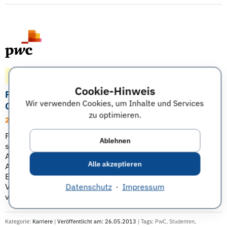
Gepostet vor 160 Monaten
Karriere-Termin
Cookie-Hinweis
PwC Valuation Lounge – Analyse von
Wir verwenden Cookies, um Inhalte und Services
Geschäftsmodellen
zu optimieren.
26.06.13 | Hannover
PricewaterhouseCoopers (PwC) bietet Studenten mit der
Ablehnen
semesterübergreifenden Workshop-Reihe Einblick in die
Arbeit der Wirtschaftsprüfung und Unternehmensberatung.
Alle akzeptieren
Anhand von Fallbeispielen wird die Entwicklung und
Bewertung von Geschäftsmodellen vorgestellt. Teil 4 der
Valuation Lounge hat das Thema „The art of early stage
Datenschutz
·
Impressum
valuation – ...
Weiterlesen
Kategorie:
Karriere
|
Veröffentlicht am: 26.05.2013
| Tags:
PwC
,
Studenten
,