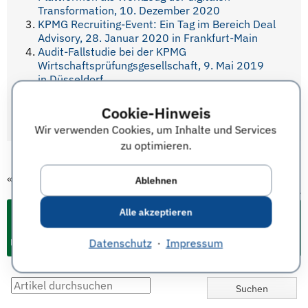
Transformation, 10. Dezember 2020
KPMG Recruiting-Event: Ein Tag im Bereich Deal
Advisory, 28. Januar 2020 in Frankfurt-Main
Audit-Fallstudie bei der KPMG
Wirtschaftsprüfungsgesellschaft, 9. Mai 2019
in Düsseldorf
KPMG Cash Mining Event: Berufseinstieg in die
Wirtschaftsprüfungs- und Beratungsgesellschaft,
Cookie-Hinweis
11. April 2019, Mannheim
Wir verwenden Cookies, um Inhalte und Services
zu optimieren.
«
vorheriger Termin
Ablehnen
nächster Termin
»
Alle akzeptieren
Datenschutz
·
Impressum
Events & Termine für Studium und Karriere