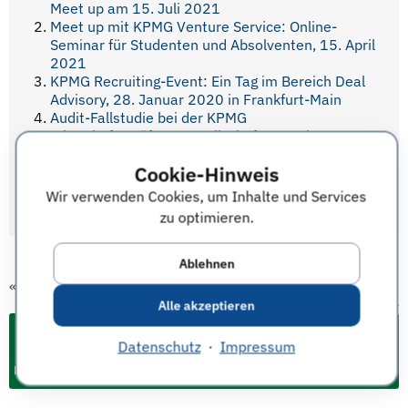
Meet up am 15. Juli 2021
Meet up mit KPMG Venture Service: Online-
Seminar für Studenten und Absolventen, 15. April
2021
KPMG Recruiting-Event: Ein Tag im Bereich Deal
Advisory, 28. Januar 2020 in Frankfurt-Main
Audit-Fallstudie bei der KPMG
Wirtschaftsprüfungsgesellschaft, 9. Mai 2019
in Düsseldorf
Cookie-Hinweis
KPMG Cash Mining Event: Berufseinstieg in die
Wirtschaftsprüfungs- und Beratungsgesellschaft,
Wir verwenden Cookies, um Inhalte und Services
11. April 2019, Mannheim
zu optimieren.
Ablehnen
«
vorheriger Termin
nächster Termin
»
Alle akzeptieren
Datenschutz
·
Impressum
Events & Termine für Studium und Karriere