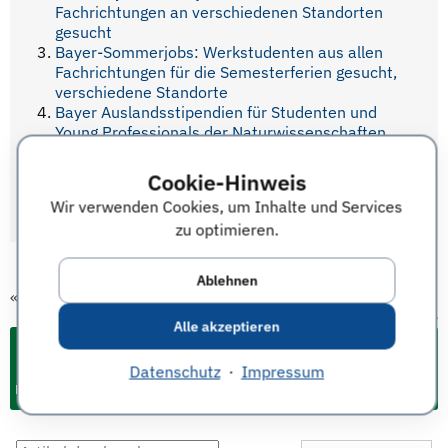
Fachrichtungen an verschiedenen Standorten
gesucht
Bayer-Sommerjobs: Werkstudenten aus allen
Fachrichtungen für die Semesterferien gesucht,
verschiedene Standorte
Bayer Auslandsstipendien für Studenten und
Young Professionals der Naturwissenschaften
und Medizin
Bayer-Workshop Cardiovascular Research für
Cookie-Hinweis
Post Docs der NaWi, Medizin und Pharmazie,
Wir verwenden Cookies, um Inhalte und Services
23.-25. März 2017 in Wuppertal
zu optimieren.
Ablehnen
«
vorheriger Termin
nächster Termin
»
Alle akzeptieren
Datenschutz
·
Impressum
Events & Termine für Studium und Karriere