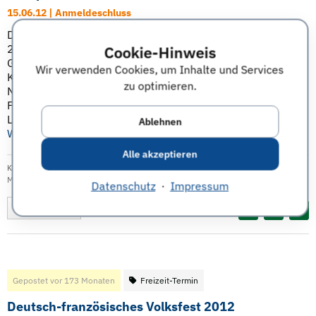
15.06.12 | Anmeldeschluss
Das Deutsche Zentrum für Luft- und Raumfahrt (DLR) lädt
200 Studenten der Ingenieurwissenschaften,
Cookie-Hinweis
Geowissenschaften, Physik, IT und Mathematik zum
Wir verwenden Cookies, um Inhalte und Services
Karrieretag nach Oberpfaffenhofen bei München ein.
zu optimieren.
Neben verschiedenen Führungen durch die
Forschungsinstitute und Fachvorträgen zu den Themen
Luft- und Raumfahrt, Energie, Verkehr und Sicherheit ...
Ablehnen
Weiterlesen
Alle akzeptieren
Kategorie:
Karriere
|
Veröffentlicht am: 17.05.2012
| Tags:
Karrieretag
,
DLR
,
München
Datenschutz
·
Impressum
Merken
Diesen Termin teilen:
Gepostet vor 173 Monaten
Freizeit-Termin
Deutsch-französisches Volksfest 2012