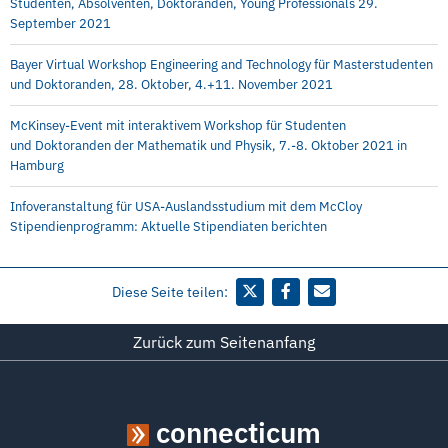
Studenten, Absolventen, Doktoranden, Young Professionals 29.
September 2021
Bayer Virtual Workshop Engineering and Technology für Masterstudenten
und Doktoranden, 28. Oktober, 4.+11. November 2021
McKinsey-Event mit interaktivem Workshop für Studenten
und Doktoranden der Mathematik und Physik, 7.-8. Oktober 2021 in
Hamburg
Infoveranstaltung für USA-Auslandsstudium mit dem McCloy
Stipendienprogramm: Aktuelle Stipendiaten berichten
Diese Seite teilen:
Zurück zum Seitenanfang
connecticum