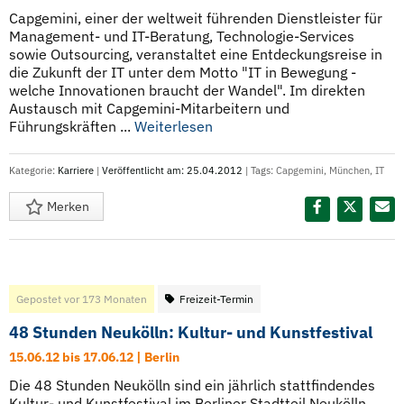
Capgemini, einer der weltweit führenden Dienstleister für
Management- und IT-Beratung, Technologie-Services
sowie Outsourcing, veranstaltet eine Entdeckungsreise in
die Zukunft der IT unter dem Motto "IT in Bewegung -
welche Innovationen braucht der Wandel". Im direkten
Austausch mit Capgemini-Mitarbeitern und
Führungskräften ...
Weiterlesen
Kategorie:
Karriere
|
Veröffentlicht am: 25.04.2012
| Tags:
Capgemini
,
München
,
IT
Merken
Diesen Termin teilen:
Gepostet vor 173 Monaten
Freizeit-Termin
48 Stunden Neukölln: Kultur- und Kunstfestival
15.06.12 bis 17.06.12 | Berlin
Die 48 Stunden Neukölln sind ein jährlich stattfindendes
Kultur- und Kunstfestival im Berliner Stadtteil Neukölln.