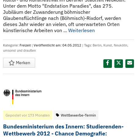
Unter dem Motto "Endstation Paradies", das 275.
Jubiläum der Zuwanderung böhmischer
Glaubensflüchtlinge nach (Böhmisch)-Rixdorf, werden
dieses Jahr wieder an vielen, oft unerwarteten Orten
künstlerische Arbeiten von ...
Weiterlesen
Kategorie:
Freizeit
|
Veröffentlicht am: 04.05.2012
| Tags:
Berlin
,
Kunst
,
Neukölln
,
umsonst und draußen
Merken
Diesen Termin teilen:
Gepostet vor 173 Monaten
Wettbewerbe-Termin
Bundesministerium des Innern: Studierenden-
Wettbewerb 2012 - Chance Demografie: