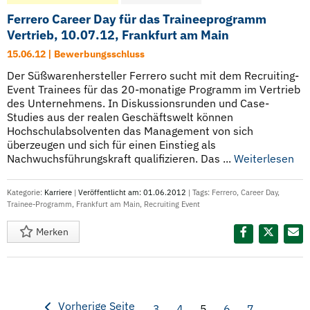
Ferrero Career Day für das Traineeprogramm
Vertrieb, 10.07.12, Frankfurt am Main
15.06.12 | Bewerbungsschluss
Der Süßwarenhersteller Ferrero sucht mit dem Recruiting-
Event Trainees für das 20-monatige Programm im Vertrieb
des Unternehmens. In Diskussionsrunden und Case-
Studies aus der realen Geschäftswelt können
Hochschulabsolventen das Management von sich
überzeugen und sich für einen Einstieg als
Nachwuchsführungskraft qualifizieren. Das ...
Weiterlesen
Kategorie:
Karriere
|
Veröffentlicht am: 01.06.2012
| Tags:
Ferrero
,
Career Day
,
Trainee-Programm
,
Frankfurt am Main
,
Recruiting Event
Merken
Diesen Termin teilen:
Vorherige Seite
3
4
5
6
7