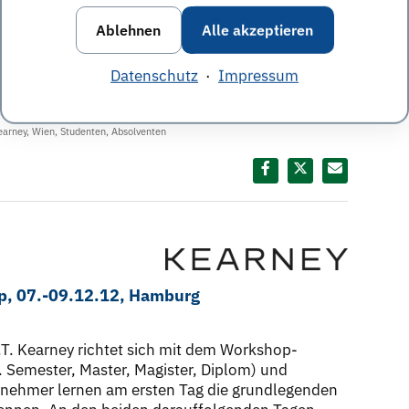
sberatung A.T. Kearney können Studenten und
aus der Praxis kennenlernen und sich einen
Ablehnen
Alle akzeptieren
mensbereichen des Unternehmens verschaffen.
 Diesmal ist das Thema: "Nǐ Hǎo! Teach me how to
Datenschutz
·
Impressum
earney
,
Wien
,
Studenten
,
Absolventen
Diesen Termin teilen:
p, 07.-09.12.12, Hamburg
T. Kearney richtet sich mit dem Workshop-
Semester, Master, Magister, Diplom) und
ilnehmer lernen am ersten Tag die grundlegenden