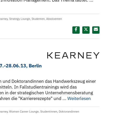
m Innovation Management. Das Thema lautet: ...
earney
,
Strategy Lounge
,
Studenten
,
Absolventen
Diesen Termin teilen:
.-28.06.13, Berlin
en und Doktorandinnen das Handwerkszeug einer
teln. In Fallstudientrainings wird das
iten in der strategischen Unternehmensberatung
ahren die "Karriererezepte" und ...
Weiterlesen
earney
,
Women Career Lounge
,
Studentinnen
,
Doktorandinnen