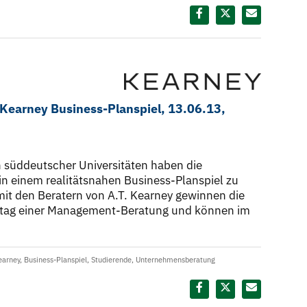
Diesen Termin teilen:
. Kearney Business-Planspiel, 13.06.13,
 süddeutscher Universitäten haben die
 in einem realitätsnahen Business-Planspiel zu
it den Beratern von A.T. Kearney gewinnen die
alltag einer Management-Beratung und können im
earney
,
Business-Planspiel
,
Studierende
,
Unternehmensberatung
Diesen Termin teilen: