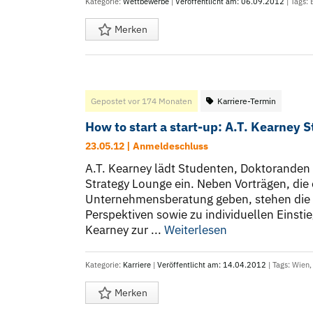
Kategorie:
Wettbewerbe
|
Veröffentlicht am: 06.09.2012
| Tags:
Merken
Gepostet vor 174 Monaten
Karriere-Termin
How to start a start-up: A.T. Kearney 
23.05.12 | Anmeldeschluss
A.T. Kearney lädt Studenten, Doktoranden 
Strategy Lounge ein. Neben Vorträgen, die e
Unternehmensberatung geben, stehen die B
Perspektiven sowie zu individuellen Einsti
Kearney zur ...
Weiterlesen
Kategorie:
Karriere
|
Veröffentlicht am: 14.04.2012
| Tags:
Wien
Merken