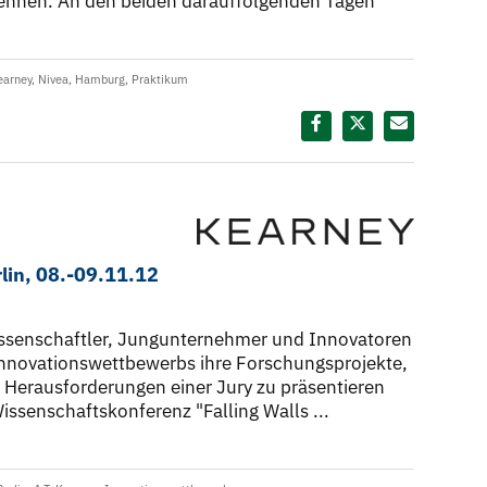
ennen. An den beiden darauffolgenden Tagen
earney
,
Nivea
,
Hamburg
,
Praktikum
Diesen Termin teilen:
rlin, 08.-09.11.12
ssenschaftler, Jungunternehmer und Innovatoren
Innovationswettbewerbs ihre Forschungsprojekte,
n Herausforderungen einer Jury zu präsentieren
issenschaftskonferenz "Falling Walls ...