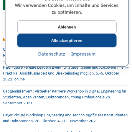
Events & Termine für Studium und Karriere
Wir verwenden Cookies, um Inhalte und Services
zu optimieren.
Ablehnen
Neueste Artikel
Alle akzeptieren
Online Info-Session: Digitale Transformation als berufsintegrierter
Datenschutz
·
Impressum
Masterstudiengang an der Berlin Professional School (HWR Berlin)
P&G Future Female Leaders Event für Studentinnen und Absolventinnen –
Praktika, Abschlussarbeit und Direkteinstieg möglich, 5.-6. Oktober
2021, online
Capgemini Invent: Virtueller Karriere Workshop in Digital Engineering für
Studenten, Absolventen, Doktoranden, Young Professionals 29.
September 2021
Bayer Virtual Workshop Engineering and Technology für Masterstudenten
und Doktoranden, 28. Oktober, 4.+11. November 2021