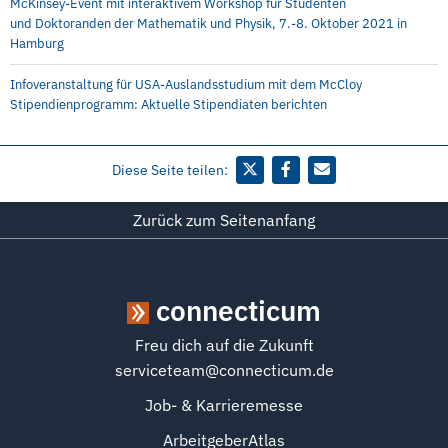
McKinsey-Event mit interaktivem Workshop für Studenten
und Doktoranden der Mathematik und Physik, 7.-8. Oktober 2021 in
Hamburg
Infoveranstaltung für USA-Auslandsstudium mit dem McCloy
Stipendienprogramm: Aktuelle Stipendiaten berichten
Diese Seite teilen:
Zurück zum Seitenanfang
connecticum
Freu dich auf die Zukunft
serviceteam@connecticum.de
Job- & Karrieremesse
ArbeitgeberAtlas