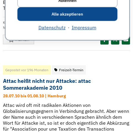
Ablehnen
Berlin, um in Podien, Foren und Workshops zu diskutieren.
Teilnahme: ...
Weiterlesen
Alle akzeptieren
Kategorie:
Freizeit
|
Veröffentlicht am: 11.04.2011
| Tags:
Berlin
,
attac
,
Datenschutz
·
Impressum
Nachhaltigkeit
Merken
Diesen Termin teilen:
Gepostet vor 196 Monaten
Freizeit-Termin
Attac heißt nicht nur Attacke: attac
Sommerakademie 2010
28.07.10 bis 01.08.10 | Hamburg
Attac wird oft mit radikalen Aktionen von
Globalisierungsgegnern in Verbindung gebracht. Aber wenn
der Name auch in verschiedenen Sprachen ähnlich dem
Wort für Attacke ist, so ist er doch eigentlich die Abkürzung
für "Association pour une Taxation des Transactions