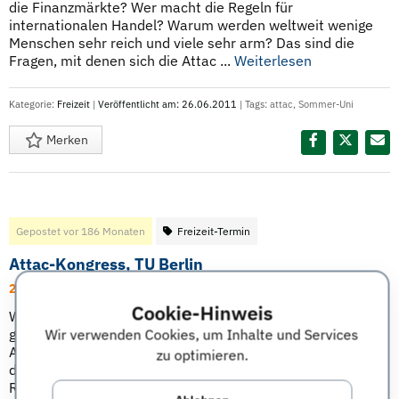
die Finanzmärkte? Wer macht die Regeln für
internationalen Handel? Warum werden weltweit wenige
Menschen sehr reich und viele sehr arm? Das sind die
Fragen, mit denen sich die Attac ...
Weiterlesen
Kategorie:
Freizeit
|
Veröffentlicht am: 26.06.2011
| Tags:
attac
,
Sommer-Uni
Merken
Diesen Termin teilen:
Gepostet vor 186 Monaten
Freizeit-Termin
Attac-Kongress, TU Berlin
20.05.11 bis 22.05.11 | Berlin
Cookie-Hinweis
Wirtschaftswachstum wird weltweit als universales Rezept
gegen ökonomische Probleme jeglicher Art angepriesen.
Wir verwenden Cookies, um Inhalte und Services
Attac will auf dem Kongress nach neuen Antworten für die
zu optimieren.
drängenden Krisen unserer Zeit suchen. Mehr als 100
Referenten aus Deutschland und aller Welt kommen nach