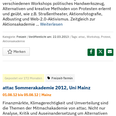
verschiedenen Workshops politisches Handwerkszeug,
Alternativen und kreative Methoden von Protesten erlernt
und geübt, wie z.B. Straßentheater, Aktionsfotografie,
Adbusting und Web-2.0-Aktivismus. Zeitgleich zur
Aktionsakademie ...
Weiterlesen
Kategorie:
Freizeit
|
Veröffentlicht am: 22.03.2013
| Tags:
attac
,
Workshop
,
Protest
,
Aktionsakademie
Merken
Diesen Termin teilen:
Gepostet vor 172 Monaten
Freizeit-Termin
attac Sommerakademie 2012, Uni Mainz
01.08.12 bis 05.08.12 | Mainz
Finanzmärkte, Klimagerechtigkeit und Umverteilung sind
die Themen der Mitmachakademie von attac. Nicht nur
Analyse, Kritik und Auseinandersetzung um Alternativen