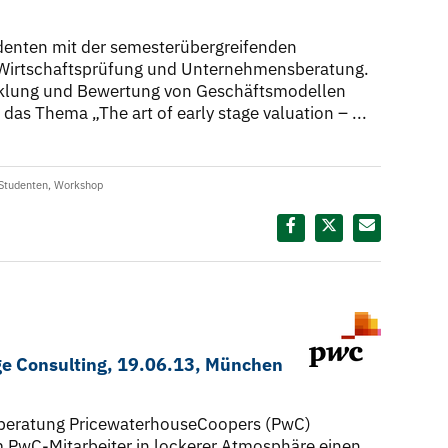
denten mit der semesterübergreifenden
r Wirtschaftsprüfung und Unternehmensberatung.
icklung und Bewertung von Geschäftsmodellen
 das Thema „The art of early stage valuation – ...
Studenten
,
Workshop
Diesen Termin teilen:
e Consulting, 19.06.13, München
beratung PricewaterhouseCoopers (PwC)
m PwC-Mitarbeiter in lockerer Atmosphäre einen