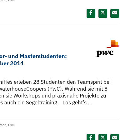
nten
,
PwC
Diesen Termin teilen:
lor- und Masterstudenten:
mber 2014
iffes erleben 28 Studenten den Teamspirit bei
ewaterhouseCoopers (PwC). Während sie mit 8
en sie Workshops und praxisnahe Projekte zu
s auch ein Segeltraining. Los geht’s ...
nten
,
PwC
Diesen Termin teilen: