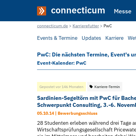
connecticum
Messe
connecticum.de
Karrierefutter
PwC
Events & Termine
Updates
Karriere
We
PwC: Die nächsten Termine, Event's u
Event-Kalender: PwC
Gepostet vor 146 Monaten
Karriere-Termin
Sardinien-Segeltörn mit PwC für Bach
Schwerpunkt Consulting, 3.-6. Novem
05.10.14 | Bewerbungsschluss
28 Studenten erleben während drei Tage an
Wirtschaftsprüfungsgesellschaft Pricewat