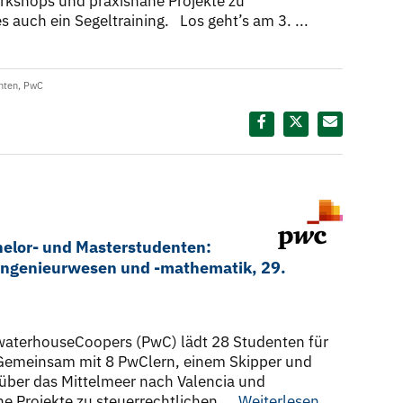
orkshops und praxisnahe Projekte zu
s auch ein Segeltraining. Los geht’s am 3. ...
nten
,
PwC
Diesen Termin teilen:
helor- und Masterstudenten:
-ingenieurwesen und -mathematik, 29.
ewaterhouseCoopers (PwC) lädt 28 Studenten für
. Gemeinsam mit 8 PwClern, einem Skipper und
 über das Mittelmeer nach Valencia und
 Projekte zu steuerrechtlichen ...
Weiterlesen