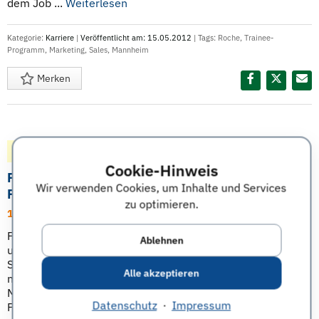
dem Job ...
Weiterlesen
Kategorie:
Karriere
|
Veröffentlicht am: 15.05.2012
| Tags:
Roche
,
Trainee-
Programm
,
Marketing
,
Sales
,
Mannheim
Merken
Diesen Termin teilen:
Gepostet vor 181 Monaten
Karriere-Termin
Cookie-Hinweis
Ferrero Career Day - Sales, 07.11.11,
Wir verwenden Cookies, um Inhalte und Services
Frankfurt/Main
zu optimieren.
14.10.11 | Bewerbungsschluss
Ferrero gehört mit den Marken wie beispielsweise nutella
Ablehnen
und Mon Chéri, zu den namhaftesten Unternehmen der
Süßwarenbranche. Beim Career Day steht nach einem
Alle akzeptieren
nutella-Frühstück die Karriere im Vertrieb bei Ferrero im
Mittelpunkt. In Case Studies und Diskussionen mit
Datenschutz
·
Impressum
Führungskräften müssen die Teilnehmer ihr Verkaufstalent