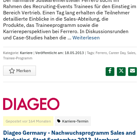
Der namhafte Süßwarenhersteller Ferrero sucht im
Rahmen des Recruiting-Events Trainees für den Einstieg im
Bereich Vertrieb. Einen Tag lang erhalten die Teilnehmer
detaillierte Einblicke in die Sales-Abteilung, die
Produkte, das Traineeprogramm sowie die
Karriereperspektiven bei Ferrero. In Diskussionsrunden
und Case-Studies haben die ...
Weiterlesen
Kategorie:
Karriere
|
Veröffentlicht am: 18.05.2013
| Tags:
Ferrero
,
Career Day
,
Sales
,
Trainee-Programm
Merken
Diesen Termin teilen:
Gepostet vor 164 Monaten
Karriere-Termin
Diageo Germany - Nachwuchsprogramm Sales and
Marketing, Start September 2013, Hamburg