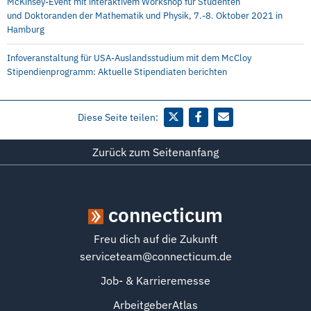
McKinsey-Event mit interaktivem Workshop für Studenten
und Doktoranden der Mathematik und Physik, 7.-8. Oktober 2021 in
Hamburg
Infoveranstaltung für USA-Auslandsstudium mit dem McCloy
Stipendienprogramm: Aktuelle Stipendiaten berichten
Diese Seite teilen:
Zurück zum Seitenanfang
connecticum
Freu dich auf die Zukunft
serviceteam@connecticum.de
Job- & Karrieremesse
ArbeitgeberAtlas