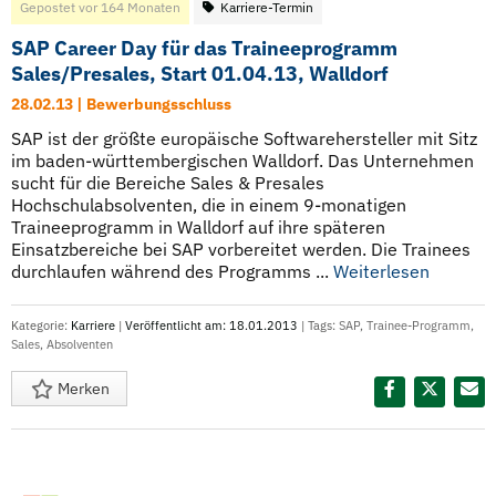
Gepostet vor 164 Monaten
Karriere-Termin
SAP Career Day für das Traineeprogramm
Sales/Presales, Start 01.04.13, Walldorf
28.02.13 | Bewerbungsschluss
SAP ist der größte europäische Softwarehersteller mit Sitz
im baden-württembergischen Walldorf. Das Unternehmen
sucht für die Bereiche Sales & Presales
Hochschulabsolventen, die in einem 9-monatigen
Traineeprogramm in Walldorf auf ihre späteren
Einsatzbereiche bei SAP vorbereitet werden. Die Trainees
durchlaufen während des Programms ...
Weiterlesen
Kategorie:
Karriere
|
Veröffentlicht am: 18.01.2013
| Tags:
SAP
,
Trainee-Programm
,
Sales
,
Absolventen
Merken
Diesen Termin teilen: