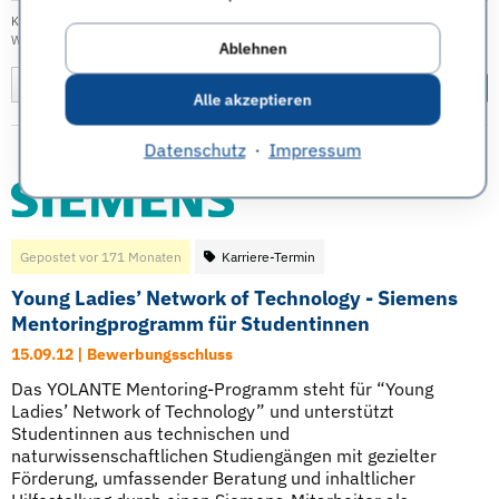
Kategorie:
Karriere
|
Veröffentlicht am: 06.09.2012
| Tags:
Bayer AG
,
Werkstudententätigkeit
Ablehnen
Merken
Diesen Termin teilen:
Alle akzeptieren
Datenschutz
·
Impressum
Gepostet vor 171 Monaten
Karriere-Termin
Young Ladies’ Network of Technology - Siemens
Mentoringprogramm für Studentinnen
15.09.12 | Bewerbungsschluss
Das YOLANTE Mentoring-Programm steht für “Young
Ladies’ Network of Technology” und unterstützt
Studentinnen aus technischen und
naturwissenschaftlichen Studiengängen mit gezielter
Förderung, umfassender Beratung und inhaltlicher