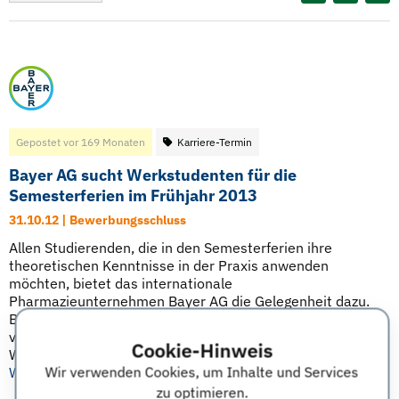
Gepostet vor 169 Monaten
Karriere-Termin
Bayer AG sucht Werkstudenten für die
Semesterferien im Frühjahr 2013
31.10.12 | Bewerbungsschluss
Allen Studierenden, die in den Semesterferien ihre
theoretischen Kenntnisse in der Praxis anwenden
möchten, bietet das internationale
Pharmazieunternehmen Bayer AG die Gelegenheit dazu.
Bewerben können sich Studierende aller Fachrichtungen
von Hochschulen für eine Einsatzdauer von mindestens 6
Cookie-Hinweis
Wochen und Studierende von Fachhochschulen für ...
Wir verwenden Cookies, um Inhalte und Services
Weiterlesen
zu optimieren.