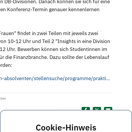
en DB-Divisionen. Danach können sie sich für eine
eiten Konferenz-Termin genauer kennenlernen
auen" findet in zwei Teilen mit jeweils zwei
on 10-12 Uhr und Teil 2 "Insights in eine Division
12 Uhr. Bewerben können sich Studentinnen im
ür die Finanzbranche. Dazu sollte der Lebenslauf
erden:
https://www.db.com/careers/de/studenten-absolventen/stellensuche/programme/praktikum-konferenz-fuer-frauen.html
nten
Diesen Termin teilen:
Cookie-Hinweis