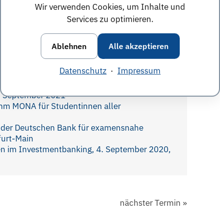
Wir verwenden Cookies, um Inhalte und
ne im Oktober 2020
Services zu optimieren.
Ablehnen
Alle akzeptieren
runde mit dem Graduate Recruiting Team für
Datenschutz
·
Impressum
. August 2021
nvestmentbanking – für Studenten
3. September 2021
mm MONA für Studentinnen aller
g der Deutschen Bank für examensnahe
furt-Main
en im Investmentbanking, 4. September 2020,
nächster Termin
»