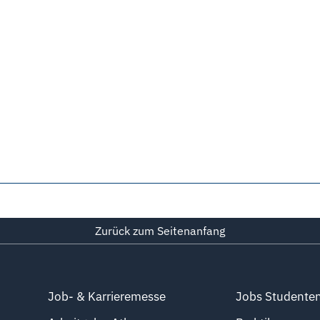
Zurück zum Seitenanfang
Job- & Karrieremesse
Jobs Studente