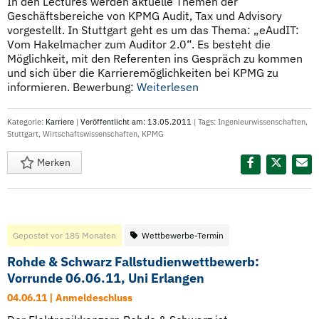
In den Lectures werden aktuelle Themen der
Geschäftsbereiche von KPMG Audit, Tax und Advisory
vorgestellt. In Stuttgart geht es um das Thema: „eAudIT:
Vom Hakelmacher zum Auditor 2.0“. Es besteht die
Möglichkeit, mit den Referenten ins Gespräch zu kommen
und sich über die Karrieremöglichkeiten bei KPMG zu
informieren. Bewerbung:
Weiterlesen
Kategorie:
Karriere
|
Veröffentlicht am: 13.05.2011
| Tags:
Ingenieurwissenschaften
,
Stuttgart
,
Wirtschaftswissenschaften
,
KPMG
Merken
Diesen Termin teilen:
Gepostet vor 185 Monaten
Wettbewerbe-Termin
Rohde & Schwarz Fallstudienwettbewerb:
Vorrunde 06.06.11, Uni Erlangen
04.06.11 | Anmeldeschluss