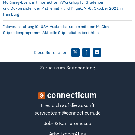
McKinsey-Event mit interaktivem Workshop für Studenten
und Doktoranden der Mathematik und Physik, 7.-8. Oktober 2021 in
Hamburg
Infoveranstaltung für USA-Auslandsstudium mit dem McCloy
Stipendienprogramm: Aktuelle Stipendiaten berichten
Diese Seite teilen:
Zurück zum Seitenanfang
connecticum
Freu dich auf die Zukunft
serviceteam@connecticum.de
Job- & Karrieremesse
ArbeitgeberAtlas