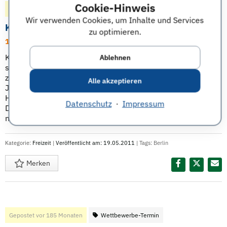
Cookie-Hinweis
Gepostet vor 185 Monaten
Freizeit-Termin
Wir verwenden Cookies, um Inhalte und Services
Karneval der Kulturen, Berlin
zu optimieren.
10.06.11 bis 13.06.11 | Berlin
Karneval der Kulturen ist ein jährlich in Berlin
Ablehnen
stattfindender Event, bei dem Tanz und Gesang aus
zahlreichen Ländern der Welt vorgestellt werden. Jedes
Alle akzeptieren
Jahr ziehen rund 4.500 Menschen unterschiedlichster
Herkunft mit einem Umzug durch die Straßen Kreuzbergs.
Datenschutz
·
Impressum
Daneben findet ein viertägiges Straßenfest mit zahlreichen
musikalischen Darbietungen ...
Weiterlesen
Kategorie:
Freizeit
|
Veröffentlicht am: 19.05.2011
| Tags:
Berlin
Merken
Diesen Termin teilen:
Gepostet vor 185 Monaten
Wettbewerbe-Termin