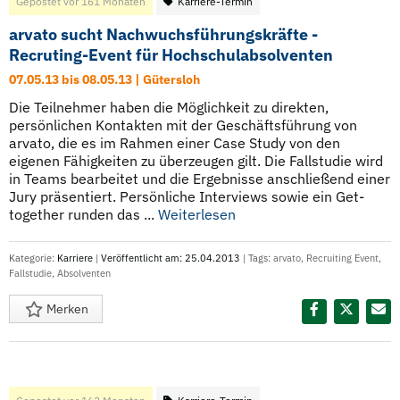
Gepostet vor 161 Monaten
Karriere-Termin
arvato sucht Nachwuchsführungskräfte -
Recruting-Event für Hochschulabsolventen
07.05.13 bis 08.05.13 | Gütersloh
Die Teilnehmer haben die Möglichkeit zu direkten,
persönlichen Kontakten mit der Geschäftsführung von
arvato, die es im Rahmen einer Case Study von den
eigenen Fähigkeiten zu überzeugen gilt. Die Fallstudie wird
in Teams bearbeitet und die Ergebnisse anschließend einer
Jury präsentiert. Persönliche Interviews sowie ein Get-
together runden das ...
Weiterlesen
Kategorie:
Karriere
|
Veröffentlicht am: 25.04.2013
| Tags:
arvato
,
Recruiting Event
,
Fallstudie
,
Absolventen
Merken
Diesen Termin teilen: