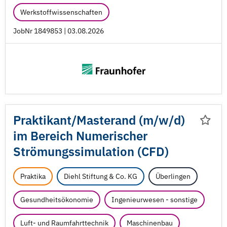
Werkstoffwissenschaften
JobNr 1849853 | 03.08.2026
Praktikant/
Masterand (m/
w/
d)
im Bereich Numerischer
Strömungssimulation (CFD)
Praktika
Diehl Stiftung & Co. KG
Überlingen
Gesundheitsökonomie
Ingenieurwesen - sonstige
Luft- und Raumfahrttechnik
Maschinenbau