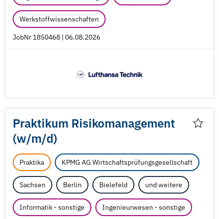
Werkstoffwissenschaften
JobNr 1850468 | 06.08.2026
Praktikum Risikomanagement
(w/
m/
d)
Praktika
KPMG AG Wirtschaftsprüfungsgesellschaft
Sachsen
Berlin
Bielefeld
und weitere
Informatik - sonstige
Ingenieurwesen - sonstige