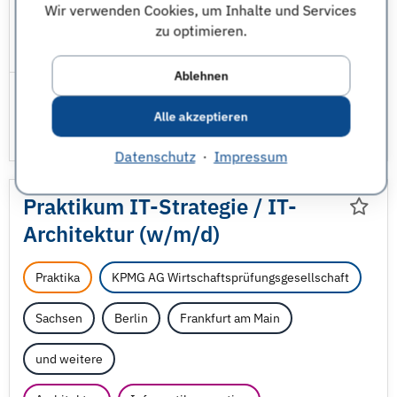
Wir verwenden Cookies, um Inhalte und Services
Wirtschaftsingenieurwesen
zu optimieren.
JobNr 1850251 | 04.08.2026
Ablehnen
Alle akzeptieren
Datenschutz
·
Impressum
Praktikum IT-Strategie /
IT-
Architektur (w/
m/
d)
Praktika
KPMG AG Wirtschaftsprüfungsgesellschaft
Sachsen
Berlin
Frankfurt am Main
und weitere