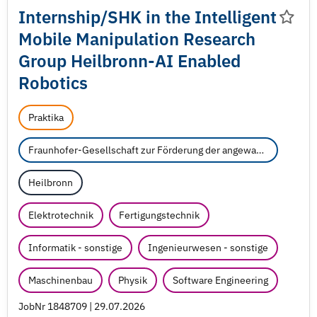
Internship/
SHK in the Intelligent
Mobile Manipulation Research
Group Heilbronn-AI Enabled
Robotics
Praktika
Fraunhofer-Gesellschaft zur Förderung der angewandten Forschung e.V.
Heilbronn
Elektrotechnik
Fertigungstechnik
Informatik - sonstige
Ingenieurwesen - sonstige
Maschinenbau
Physik
Software Engineering
JobNr 1848709 | 29.07.2026