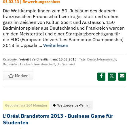
01.03.13 | Bewerbungsschluss
Die Wettkämpfe finden zum 50. Jubiläum des deutsch-
französischen Freundschaftsvertrages statt und stehen
ganz im Zeichen von Kultur, Sport und Austausch. 150
Badmintonspieler aus Deutschland und Frankreich werden
um den Meistertitel und einer Startplatzberechtigung für
die EUC (European Universities Badminton Championship)
2013 in Uppsala ...
Weiterlesen
Kategorie:
Freizeit
|
Veröffentlicht am: 15.02.2013
| Tags:
Deutsch-französisch
,
Badminton
,
Hochschulmeisterschaft
,
Uni Saarland
Merken
Diesen Termin teilen:
Gepostet vor 164 Monaten
Wettbewerbe-Termin
L'Oréal Brandstorm 2013 - Business Game für
Studenten