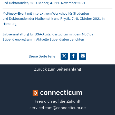
und Doktoranden, 28. Oktober, 4.+11. November 2021
McKinsey-Event mit interaktivem Workshop für Studenten
und Doktoranden der Mathematik und Physik, 7.-8. Oktober 2021 in
Hamburg
Infoveranstaltung für USA-Auslandsstudium mit dem McCloy
Stipendienprogramm: Aktuelle Stipendiaten berichten
Diese Seite teilen:
Zurück zum Seitenanfang
connecticum
Freu dich auf die Zukunft
serviceteam@connecticum.de