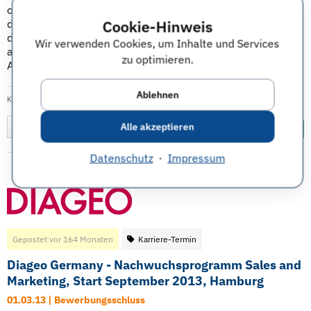
oder Experimentalfilme und andere digitale Kunstwerke für
Cookie-Hinweis
das Festival einzureichen. Angenommen werden Kurzfilme,
die maximal 27 Minuten lang und nach dem 01.01.11
Wir verwenden Cookies, um Inhalte und Services
abgeschlossen worden sind sowie entweder eine englische
zu optimieren.
Audio-Spur oder ...
Weiterlesen
Ablehnen
Kategorie:
Wettbewerbe
|
Veröffentlicht am: 09.02.2013
| Tags:
Kurzfilm
,
Festival
Alle akzeptieren
Merken
Diesen Termin teilen:
Datenschutz
·
Impressum
Gepostet vor 164 Monaten
Karriere-Termin
Diageo Germany - Nachwuchsprogramm Sales and
Marketing, Start September 2013, Hamburg
01.03.13 | Bewerbungsschluss